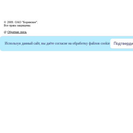
© 2009. ОАО "Боринское".
Все права защищены.
@
Обратная связь
Используя данный сайт, вы даёте согласие на обработку файлов
cookie
Подтверди