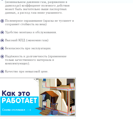
(номинальном давлении газа, разряжении в
дымоходе) коэффициент полезного действия
может быть значительно выше паспортных
данных, а расход газа ниже указанного.
Полимерное окрашивание (краска не тускнеет и
сохраняет стойкость на века)
Удобство монтажа и обслуживания.
Высокий КПД (экономия газа)
Безопасность при эксплуатации.
Надёжность и долговечность (применение
только качественного материала и
комплектующих).
Качество при невысокой цене.